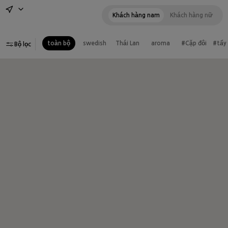
số 1 total care
500,000VND
Khách hàng nam
Khách hàng nữ
toàn bộ
swedish
Thái Lan
aroma
#Cặp đôi
#tẩy
Bộ lọc