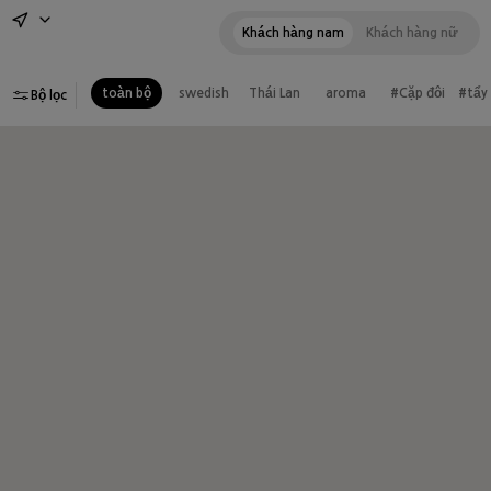
số 1 total care
500,000VND
Khách hàng nam
Khách hàng nữ
toàn bộ
swedish
Thái Lan
aroma
#Cặp đôi
#tẩy
Bộ lọc